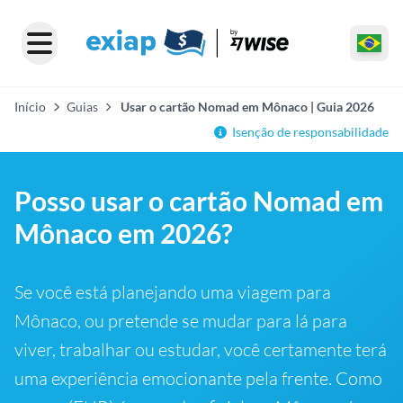
Início
Guias
Usar o cartão Nomad em Mônaco | Guia 2026
Isenção de responsabilidade
Posso usar o cartão Nomad em
Mônaco em 2026?
Se você está planejando uma viagem para
Mônaco, ou pretende se mudar para lá para
viver, trabalhar ou estudar, você certamente terá
uma experiência emocionante pela frente. Como