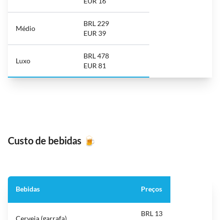
EUR 16
BRL 229
Médio
EUR 39
BRL 478
Luxo
EUR 81
Custo de bebidas
🍺
Bebidas
Preços
BRL 13
Cerveja (garrafa)