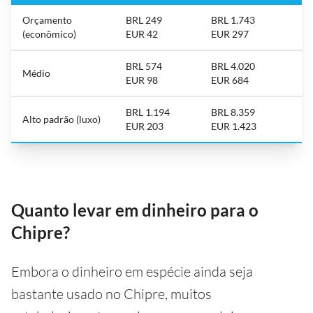
Orçamento
BRL 249
BRL 1.743
(econômico)
EUR 42
EUR 297
BRL 574
BRL 4.020
Médio
EUR 98
EUR 684
BRL 1.194
BRL 8.359
Alto padrão (luxo)
EUR 203
EUR 1.423
Quanto levar em dinheiro para o
Chipre?
Embora o dinheiro em espécie ainda seja
bastante usado no Chipre, muitos