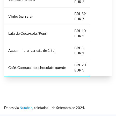
EUR 2
BRL 39
Vinho (garrafa)
EUR 7
BRL 10
Lata de Coca-cola /Pepsi
EUR 2
BRL 5
Água minera (garrafa de 1.5L)
EUR 1
BRL 20
Café, Cappuccino, chocolate quente
EUR 3
Dados via
Numbeo
, coletados 1 de Setembro de 2024.