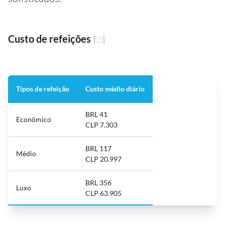
Custo de refeições
🍽️
Tipos de refeição
Custo médio diário
BRL 41
Econômico
CLP 7.303
BRL 117
Médio
CLP 20.997
BRL 356
Luxo
CLP 63.905