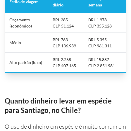
Estilo de viagem
diário
semana
Orçamento
BRL 285
BRL 1.978
(econômico)
CLP 51.124
CLP 355.128
BRL 763
BRL 5.355
Médio
CLP 136.939
CLP 961.311
BRL 2.268
BRL 15.887
Alto padrão (luxo)
CLP 407.165
CLP 2.851.981
Quanto dinheiro levar em espécie
para Santiago, no Chile?
O uso de dinheiro em espécie é muito comum em