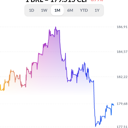
1D
1W
1M
6M
YTD
1Y
186,91
184,57
182,22
179,68
177,51