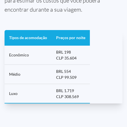
para estimar os custos que você poderá
encontrar durante a sua viagem.
Tipos de acomodação
Preços por noite
BRL 198
Econômico
CLP 35.604
BRL 554
Médio
CLP 99.509
BRL 1.719
Luxo
CLP 308.569