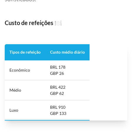
Custo de refeições
🍽️
Tipos de refeição
Custo médio diário
BRL 178
Econômico
GBP 26
BRL 422
Médio
GBP 62
BRL 910
Luxo
GBP 133