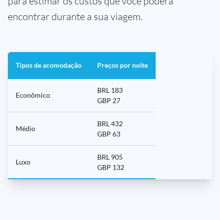
para estimar os custos que você poderá
encontrar durante a sua viagem.
Tipos de acomodação
Preços por noite
BRL 183
Econômico
GBP 27
BRL 432
Médio
GBP 63
BRL 905
Luxo
GBP 132