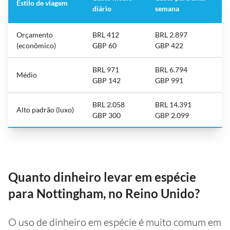
Estilo de viagem
diário
semana
Orçamento
BRL 412
BRL 2.897
(econômico)
GBP 60
GBP 422
BRL 971
BRL 6.794
Médio
GBP 142
GBP 991
BRL 2.058
BRL 14.391
Alto padrão (luxo)
GBP 300
GBP 2.099
Quanto dinheiro levar em espécie
para Nottingham, no Reino Unido?
O uso de dinheiro em espécie é muito comum em