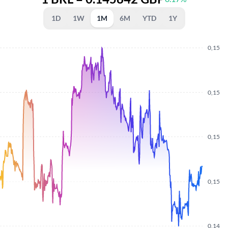
1D
1W
1M
6M
YTD
1Y
0,15
0,15
0,15
0,15
0,14