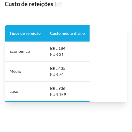
Custo de refeições
🍽️
Tipos de refeição
Custo médio diário
BRL 184
Econômico
EUR 31
BRL 435
Médio
EUR 74
BRL 936
Luxo
EUR 159