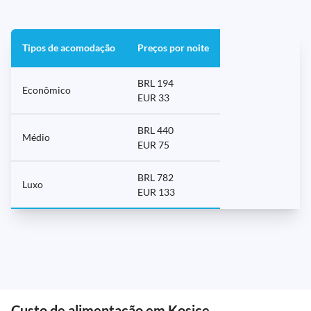
Tipos de acomodação
Preços por noite
BRL 194
Econômico
EUR 33
BRL 440
Médio
EUR 75
BRL 782
Luxo
EUR 133
Custo de alimentação em Kosice