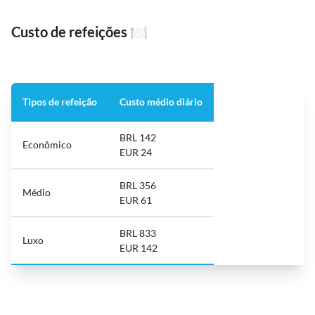
Custo de refeições
🍽️
Tipos de refeição
Custo médio diário
BRL 142
Econômico
EUR 24
BRL 356
Médio
EUR 61
BRL 833
Luxo
EUR 142