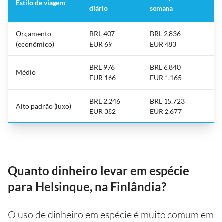
Estilo de viagem
diário
semana
Orçamento
BRL 407
BRL 2.836
(econômico)
EUR 69
EUR 483
BRL 976
BRL 6.840
Médio
EUR 166
EUR 1.165
BRL 2.246
BRL 15.723
Alto padrão (luxo)
EUR 382
EUR 2.677
Quanto dinheiro levar em espécie
para Helsinque, na Finlândia?
O uso de dinheiro em espécie é muito comum em