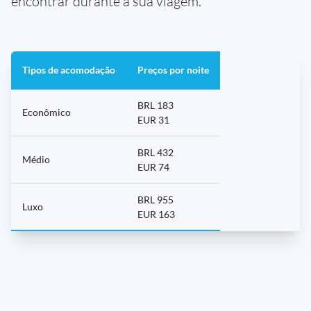
encontrar durante a sua viagem.
Tipos de acomodação
Preços por noite
BRL 183
Econômico
EUR 31
BRL 432
Médio
EUR 74
BRL 955
Luxo
EUR 163