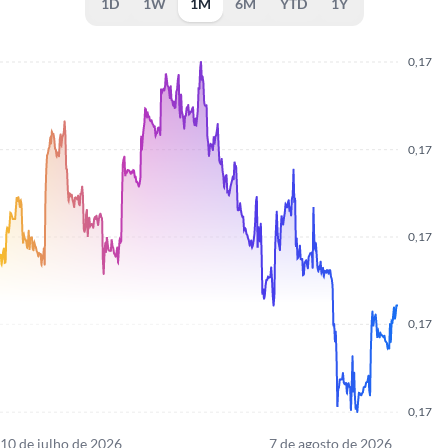
1D
1W
1M
6M
YTD
1Y
0,17
0,17
0,17
0,17
0,17
10 de julho de 2026
7 de agosto de 2026