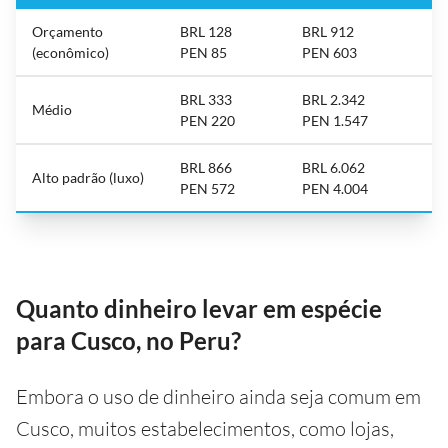
Orçamento
BRL 128
BRL 912
(econômico)
PEN 85
PEN 603
BRL 333
BRL 2.342
Médio
PEN 220
PEN 1.547
BRL 866
BRL 6.062
Alto padrão (luxo)
PEN 572
PEN 4.004
Quanto dinheiro levar em espécie
para Cusco, no Peru?
Embora o uso de dinheiro ainda seja comum em
Cusco, muitos estabelecimentos, como lojas,