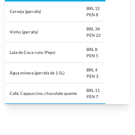
BRL 12
Cerveja (garrafa)
PEN 8
BRL 34
Vinho (garrafa)
PEN 22
BRL 8
Lata de Coca-cola /Pepsi
PEN 5
BRL 4
Água minera (garrafa de 1.5L)
PEN 3
BRL 11
Café, Cappuccino, chocolate quente
PEN 7