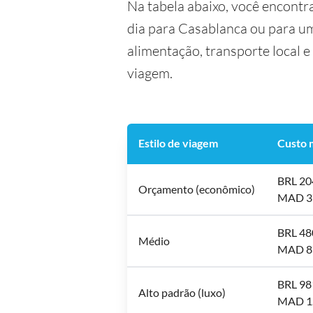
Na tabela abaixo, você encontr
dia para Casablanca ou para u
alimentação, transporte local e
viagem.
Estilo de viagem
Custo 
BRL 20
Orçamento (econômico)
MAD 3
BRL 48
Médio
MAD 8
BRL 98
Alto padrão (luxo)
MAD 1