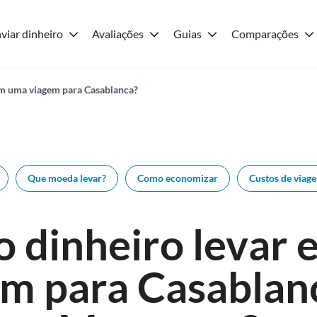
viar dinheiro
Avaliações
Guias
Comparações
em uma viagem para Casablanca?
Que moeda levar?
Como economizar
Custos de viag
 dinheiro levar
m para Casablan