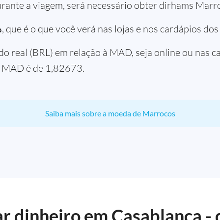
urante a viagem, será necessário obter dirhams Marr
O símbolo da moeda é .د.م, que é o que você verá nas lojas e nos cardápio
do real (BRL) em relação à MAD, seja online ou nas c
a MAD é de 1,82673.
Saiba mais sobre a moeda de Marrocos
 dinheiro em Casablanca - d