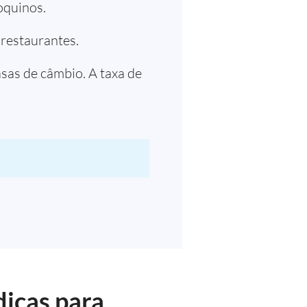
oquinos.
s dos restaurantes.
asas de câmbio. A taxa de
icas para