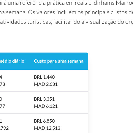
ará uma referência prática em reais e dirhams Marro
ma semana. Os valores incluem os principais custos
 atividades turísticas, facilitando a visualização do 
médio diário
Custo para uma semana
4
BRL 1.440
73
MAD 2.631
0
BRL 3.351
77
MAD 6.121
1
BRL 6.850
.792
MAD 12.513