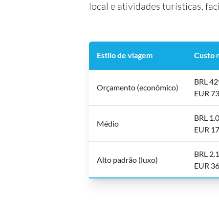
local e atividades turísticas, 
Estilo de viagem
Custo 
BRL 42
Orçamento (econômico)
EUR 7
BRL 1.
Médio
EUR 1
BRL 2.
Alto padrão (luxo)
EUR 3