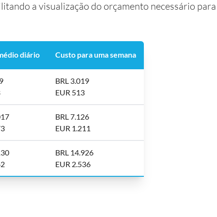
facilitando a visualização do orçamento necessário par
médio diário
Custo para uma semana
9
BRL 3.019
3
EUR 513
017
BRL 7.126
73
EUR 1.211
130
BRL 14.926
62
EUR 2.536