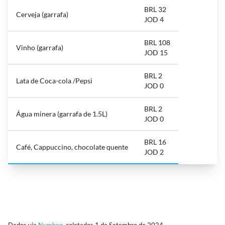
BRL 32
Cerveja (garrafa)
JOD 4
BRL 108
Vinho (garrafa)
JOD 15
BRL 2
Lata de Coca-cola /Pepsi
JOD 0
BRL 2
Água minera (garrafa de 1.5L)
JOD 0
BRL 16
Café, Cappuccino, chocolate quente
JOD 2