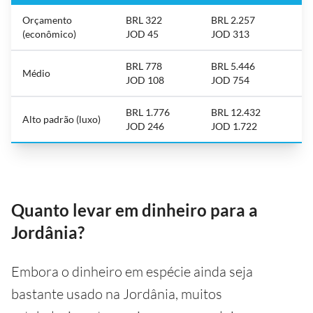
Orçamento
BRL 322
BRL 2.257
(econômico)
JOD 45
JOD 313
BRL 778
BRL 5.446
Médio
JOD 108
JOD 754
BRL 1.776
BRL 12.432
Alto padrão (luxo)
JOD 246
JOD 1.722
Quanto levar em dinheiro para a
Jordânia?
Embora o dinheiro em espécie ainda seja
bastante usado na Jordânia, muitos