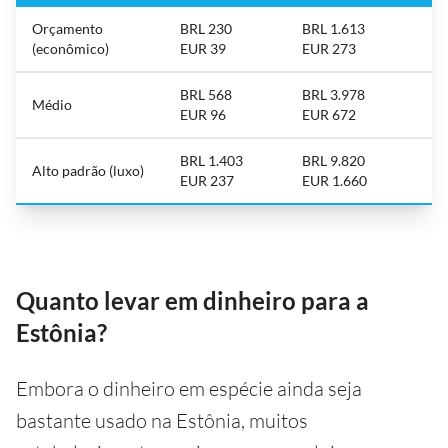
Orçamento
BRL 230
BRL 1.613
(econômico)
EUR 39
EUR 273
BRL 568
BRL 3.978
Médio
EUR 96
EUR 672
BRL 1.403
BRL 9.820
Alto padrão (luxo)
EUR 237
EUR 1.660
Quanto levar em dinheiro para a
Estônia?
Embora o dinheiro em espécie ainda seja
bastante usado na Estônia, muitos