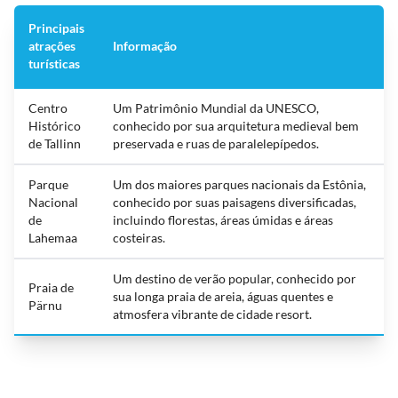
Principais
atrações
Informação
turísticas
Centro
Um Patrimônio Mundial da UNESCO,
Histórico
conhecido por sua arquitetura medieval bem
de Tallinn
preservada e ruas de paralelepípedos.
Parque
Um dos maiores parques nacionais da Estônia,
Nacional
conhecido por suas paisagens diversificadas,
de
incluindo florestas, áreas úmidas e áreas
Lahemaa
costeiras.
Um destino de verão popular, conhecido por
Praia de
sua longa praia de areia, águas quentes e
Pärnu
atmosfera vibrante de cidade resort.