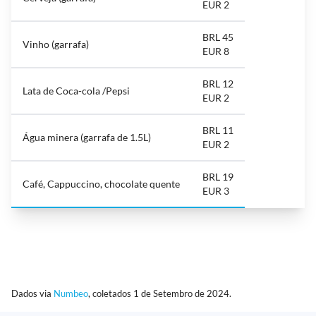
EUR 2
BRL 45
Vinho (garrafa)
EUR 8
BRL 12
Lata de Coca-cola /Pepsi
EUR 2
BRL 11
Água minera (garrafa de 1.5L)
EUR 2
BRL 19
Café, Cappuccino, chocolate quente
EUR 3
Dados via
Numbeo
, coletados 1 de Setembro de 2024.