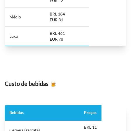
EUR 12
BRL 184
Médio
EUR 31
BRL 461
Luxo
EUR 78
Custo de bebidas
🍺
Bebidas
Preços
BRL 11
Cerveja (garrafa)