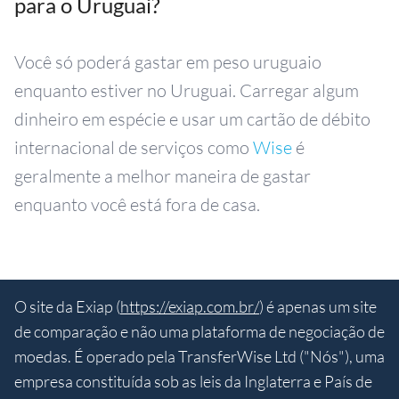
para o Uruguai?
Você só poderá gastar em peso uruguaio
enquanto estiver no Uruguai. Carregar algum
dinheiro em espécie e usar um cartão de débito
internacional de serviços como
Wise
é
geralmente a melhor maneira de gastar
enquanto você está fora de casa.
O site da Exiap (
https://exiap.com.br/
) é apenas um site
de comparação e não uma plataforma de negociação de
moedas. É operado pela TransferWise Ltd ("Nós"), uma
empresa constituída sob as leis da Inglaterra e País de