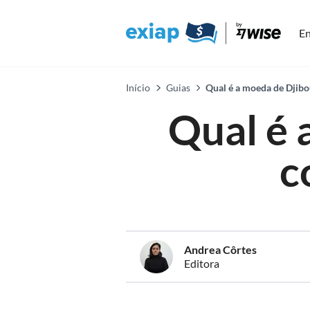
En
Início
Guias
Qual é a moeda de Djibo
Qual é 
c
Andrea Côrtes
Editora