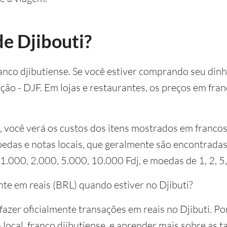
e Djibouti?
franco djibutiense. Se você estiver comprando seu din
ação - DJF. Em lojas e restaurantes, os preços em fran
 você verá os custos dos itens mostrados em francos 
edas e notas locais, que geralmente são encontrada
.000, 2.000, 5.000, 10.000 Fdj, e moedas de 1, 2, 5,
te em reais (BRL) quando estiver no Djibuti?
azer oficialmente transações em reais no Djibuti. Por
ocal, franco djibutiense, e aprender mais sobre as t