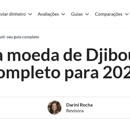
viar dinheiro
Avaliações
Guias
Comparações
uti: seu guia completo
a moeda de Djibou
ompleto para 20
Darini Rocha
Revisora