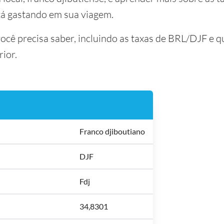
tá gastando em sua viagem.
você precisa saber, incluindo as taxas de BRL/DJF e 
rior.
Franco djiboutiano
DJF
Fdj
34,8301