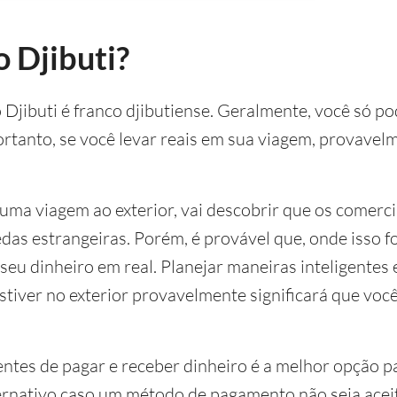
o Djibuti?
Djibuti é franco djibutiense. Geralmente, você só po
ortanto, se você levar reais em sua viagem, provavel
 uma viagem ao exterior, vai descobrir que os comer
das estrangeiras. Porém, é provável que, onde isso fo
seu dinheiro em real. Planejar maneiras inteligentes
estiver no exterior provavelmente significará que vo
tes de pagar e receber dinheiro é a melhor opção par
ernativo caso um método de pagamento não seja acei