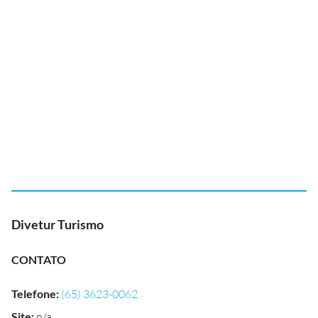
Divetur Turismo
CONTATO
Telefone
:
(65) 3623-0062
Site
:
n/a