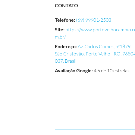
CONTATO
Telefone
:
(69) 99901-2503
Site
:
https://www.portovelhocambio.c
m.br/
Endereço
:
Av. Carlos Gomes, nº1879 -
São Cristóvão, Porto Velho - RO, 7680
037, Brasil
Avaliação Google
:
4.5 de 10 estrelas