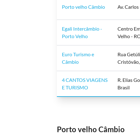
Porto velho Câmbio
Av. Carlos
Egali Intercâmbio -
Centro Emp
Porto Velho
Velho - RO
Euro Turismo e
Rua Getúli
Câmbio
Cristóvão,
4 CANTOS VIAGENS
R. Elias G
E TURISMO
Brasil
Porto velho Câmbio