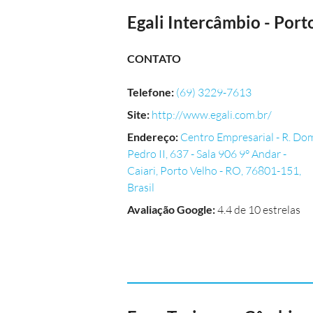
Egali Intercâmbio - Port
CONTATO
Telefone
:
(69) 3229-7613
Site
:
http://www.egali.com.br/
Endereço
:
Centro Empresarial - R. Do
Pedro II, 637 - Sala 906 9° Andar -
Caiari, Porto Velho - RO, 76801-151,
Brasil
Avaliação Google
:
4.4 de 10 estrelas