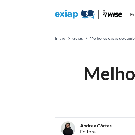
En
Início
Guias
Melhores casas de câmb
Melho
Andrea Côrtes
Editora