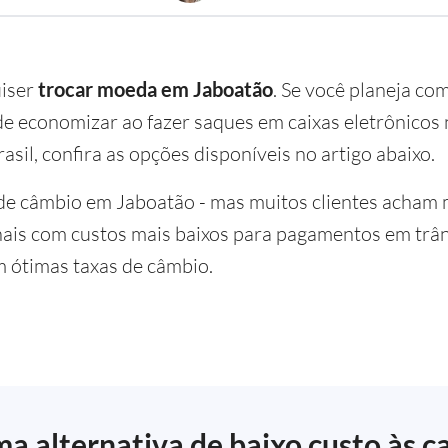
uiser
trocar moeda em Jaboatão
. Se você planeja co
 economizar ao fazer saques em caixas eletrônicos n
asil, confira as opções disponíveis no artigo abaixo.
de câmbio em Jaboatão - mas muitos clientes acham 
nais com custos mais baixos para pagamentos em trân
m ótimas taxas de câmbio.
a alternativa de baixo custo às c