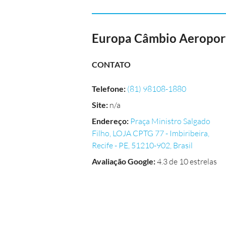
Europa Câmbio Aeroport
CONTATO
Telefone
:
(81) 98108-1880
Site
:
n/a
Endereço
:
Praça Ministro Salgado
Filho, LOJA CPTG 77 - Imbiribeira,
Recife - PE, 51210-902, Brasil
Avaliação Google
:
4.3 de 10 estrelas