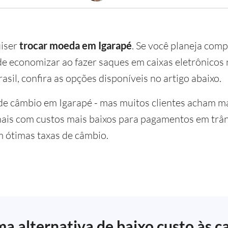
uiser
trocar moeda em Igarapé
. Se você planeja comp
 economizar ao fazer saques em caixas eletrônicos n
asil, confira as opções disponíveis no artigo abaixo.
de câmbio em Igarapé - mas muitos clientes acham m
nais com custos mais baixos para pagamentos em trân
m ótimas taxas de câmbio.
a alternativa de baixo custo às c