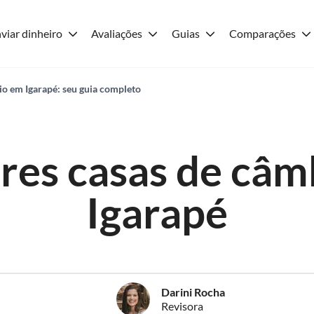
viar dinheiro
Avaliações
Guias
Comparações
o em Igarapé: seu guia completo
res casas de câm
Igarapé
Darini Rocha
Revisora