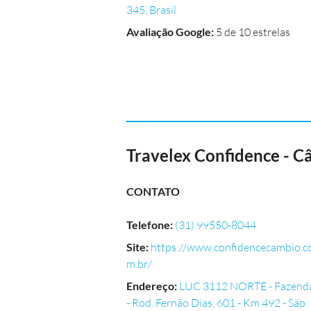
345, Brasil
Avaliação Google
:
5 de 10 estrelas
Travelex Confidence - 
CONTATO
Telefone
:
(31) 99550-8044
Site
:
https://www.confidencecambio.c
m.br/
Endereço
:
LUC 3112 NORTE - Fazend
- Rod. Fernão Dias, 601 - Km 492 - São