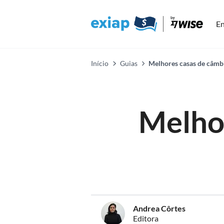
En
Início
Guias
Melhores casas de câmbi
Melho
Andrea Côrtes
Editora