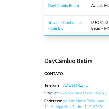
DayCâmbio Betim
Av. Juiz M
Travelex Confidence
LUC 3112 N
- Câmbio
Betim - MG
DayCâmbio Betim
CONTATO
Telefone
:
(31) 2116-1272
Site
:
https://www.daycambio.com.br/
Endereço
:
Av. Juiz Marco Túlio Isaac,
1119 - Ingá Alto, Betim - MG, 32604-