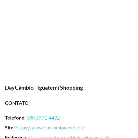
DayCâmbio - Iguatemi Shopping
CONTATO
Telefone
:
(85) 3771-4432
Site
:
https://www.daycambio.com.br/
Endereço
:
Subsolo em frente à Policia Federal - Av.