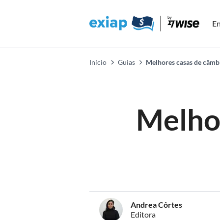
En
Início
Guias
Melhores casas de câmb
Melho
Andrea Côrtes
Editora