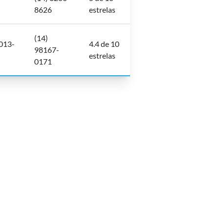
8626
estrelas
(14)
7013-
4.4 de 10
98167-
estrelas
0171