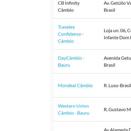
CB Infinity
Av. Getúlio V
Câmbio
Brasil
Travelex
Loja un. 06, 
Confidence -
Infante Dom H
Câmbio
DayCâmbio -
Avenida Getul
Bauru
Brasil
Mondeal Câmbio
R. Luso-Brasil
Western Union
R. Gustavo Ma
Câmbio - Bauru
Av Alameda Do