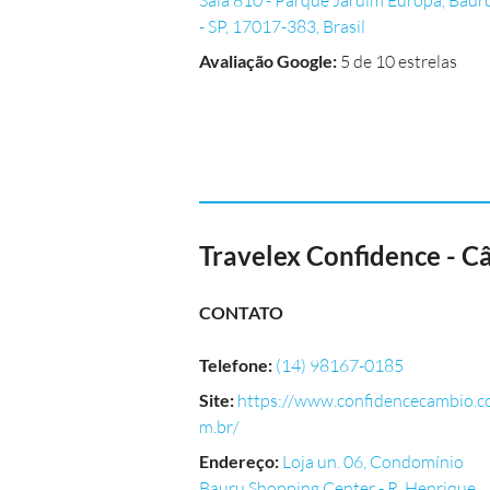
Sala 810 - Parque Jardim Europa, Baur
- SP, 17017-383, Brasil
Avaliação Google
:
5 de 10 estrelas
Travelex Confidence - 
CONTATO
Telefone
:
(14) 98167-0185
Site
:
https://www.confidencecambio.c
m.br/
Endereço
:
Loja un. 06, Condomínio
Bauru Shopping Center - R. Henrique