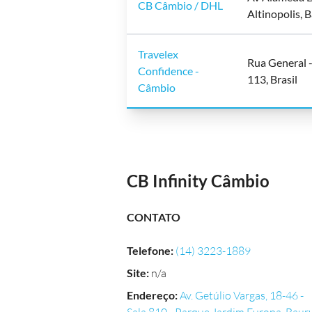
CB Câmbio / DHL
Altinopolis, 
Travelex
Rua General -
Confidence -
113, Brasil
Câmbio
CB Infinity Câmbio
CONTATO
Telefone
:
(14) 3223-1889
Site
:
n/a
Endereço
:
Av. Getúlio Vargas, 18-46 -