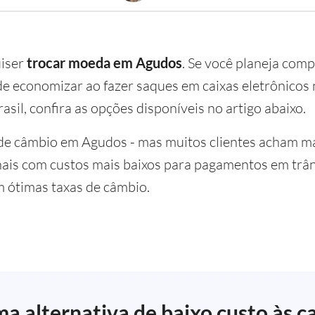
uiser
trocar moeda em Agudos
. Se você planeja comp
 economizar ao fazer saques em caixas eletrônicos n
asil, confira as opções disponíveis no artigo abaixo.
de câmbio em Agudos - mas muitos clientes acham ma
nais com custos mais baixos para pagamentos em trân
m ótimas taxas de câmbio.
a alternativa de baixo custo às c