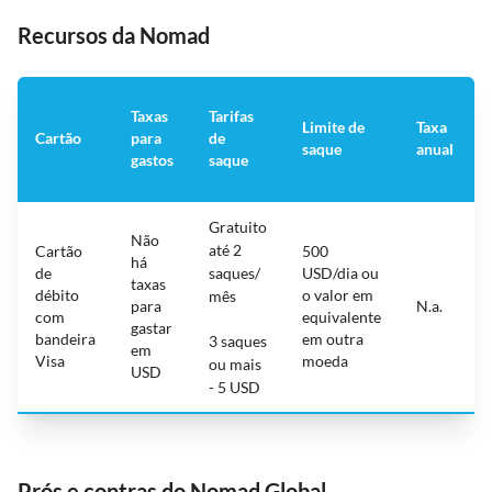
Recursos da Nomad
Taxas
Tarifas
Limite de
Taxa
Cartão
para
de
saque
anual
gastos
saque
Gratuito
Não
até 2
Cartão
500
há
de
saques/
USD/dia ou
taxas
débito
o valor em
mês
para
N.a.
com
equivalente
gastar
bandeira
em outra
3 saques
em
Visa
moeda
ou mais
USD
- 5 USD
Prós e contras do Nomad Global