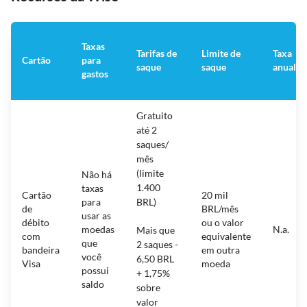
Taxas
Tarifas de
Limite de
Taxa
Cartão
para
saque
saque
anual
gastos
Gratuito
até 2
saques/
mês
(limite
Não há
1.400
taxas
Cartão
20 mil
para
BRL)
de
BRL/mês
usar as
débito
ou o valor
moedas
N.a.
Mais que
com
equivalente
que
2 saques -
bandeira
em outra
você
6,50 BRL
Visa
moeda
possui
+ 1,75%
saldo
sobre
valor