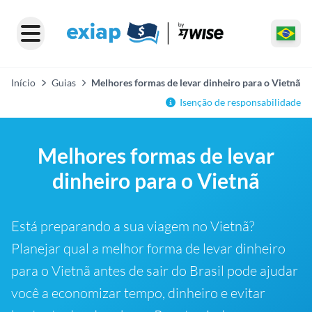
Início
Guias
Melhores formas de levar dinheiro para o Vietnã
Isenção de responsabilidade
Melhores formas de levar
dinheiro para o Vietnã
Está preparando a sua viagem no Vietnã?
Planejar qual a melhor forma de levar dinheiro
para o Vietnã antes de sair do Brasil pode ajudar
você a economizar tempo, dinheiro e evitar