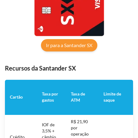
Ir para a Santander SX
Recursos da Santander SX
Taxa por
Taxa de
Limite de
Cartão
A
gastos
ATM
saque
R$ 21,90
IOF de
por
R$
3,5% +
operação
gr
Crédito
câmbio