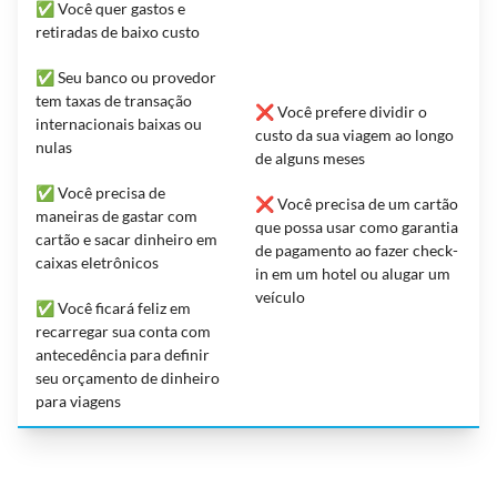
✅ Você quer gastos e
retiradas de baixo custo
✅ Seu banco ou provedor
tem taxas de transação
❌ Você prefere dividir o
internacionais baixas ou
custo da sua viagem ao longo
nulas
de alguns meses
✅ Você precisa de
❌ Você precisa de um cartão
maneiras de gastar com
que possa usar como garantia
cartão e sacar dinheiro em
de pagamento ao fazer check-
caixas eletrônicos
in em um hotel ou alugar um
veículo
✅ Você ficará feliz em
recarregar sua conta com
antecedência para definir
seu orçamento de dinheiro
para viagens