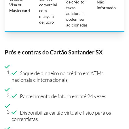
de crédito -
Não
a
Visa ou
comercial
taxas
informado
n
Mastercard
com
adicionais
R
margem
podem ser
c
de lucro
adicionadas
Prós e contras do Cartão Santander SX
Saque de dinheiro no crédito em ATMs
nacionais e internacionais
Parcelamento de fatura em até 24 vezes
Disponibiliza cartão virtual e físico para os
correntistas