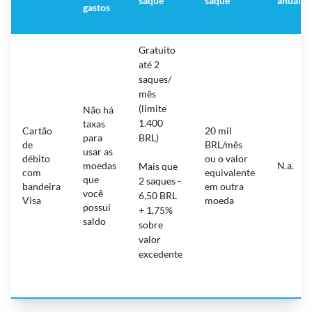
saque
saque
anual
gastos
Gratuito
até 2
saques/
mês
(limite
Não há
1.400
taxas
Cartão
20 mil
para
BRL)
de
BRL/mês
usar as
débito
ou o valor
moedas
N.a.
Mais que
com
equivalente
que
2 saques -
bandeira
em outra
você
6,50 BRL
Visa
moeda
possui
+ 1,75%
saldo
sobre
valor
excedente