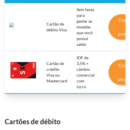
Sem taxas
para
Conh
gastar as
Cartão de
o
moedas
débito Visa
que você
prove
possui
saldo
IOF de
Cartão de
3,5% +
Conh
crédito
câmbio
o
Visa ou
comercial
prove
Mastercard
com
lucro
Cartões de débito