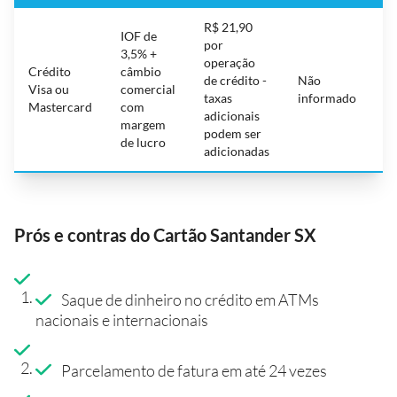
R$ 21,90
IOF de
por
R$
3,5% +
operação
gr
Crédito
câmbio
de crédito -
Não
a
Visa ou
comercial
taxas
informado
n
Mastercard
com
adicionais
R
margem
podem ser
c
de lucro
adicionadas
Prós e contras do Cartão Santander SX
Saque de dinheiro no crédito em ATMs
nacionais e internacionais
Parcelamento de fatura em até 24 vezes