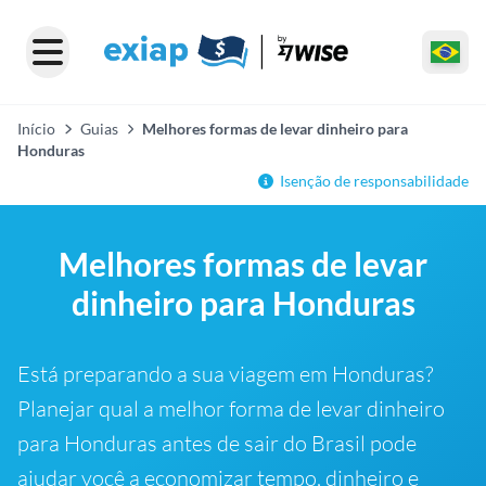
Início
Guias
Melhores formas de levar dinheiro para
Honduras
Isenção de responsabilidade
Melhores formas de levar
dinheiro para Honduras
Está preparando a sua viagem em Honduras?
Planejar qual a melhor forma de levar dinheiro
para Honduras antes de sair do Brasil pode
ajudar você a economizar tempo, dinheiro e