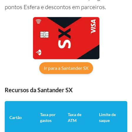
pontos Esfera e descontos em parceiros.
Ir para a Santander SX
Recursos da Santander SX
Taxa por
Taxa de
Limite de
Cartão
A
gastos
ATM
saque