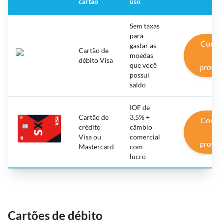
cartão
uso
Sem taxas
para
Conh
gastar as
Cartão de
o
moedas
débito Visa
que você
prove
possui
saldo
IOF de
Cartão de
3,5% +
Conh
crédito
câmbio
o
Visa ou
comercial
prove
Mastercard
com
lucro
Cartões de débito