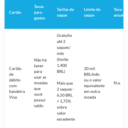
Taxas
Tarifas de
Limite de
Taxa
Cartão
para
saque
saque
anual
gastos
Gratuito
até 2
saques/
mês
(limite
Não há
1.400
taxas
Cartão
20 mil
para
BRL)
de
BRL/mês
usar as
débito
ou o valor
moedas
N.a.
Mais que
com
equivalente
que
2 saques -
bandeira
em outra
você
6,50 BRL
Visa
moeda
possui
+ 1,75%
saldo
sobre
valor
excedente