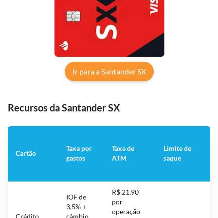
Ir para a Santander SX
Recursos da Santander SX
Taxa por
Taxa de
Limite de
Cartão
A
gastos
ATM
saque
R$ 21,90
IOF de
por
R$
3,5% +
operação
gr
Crédito
câmbio