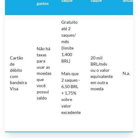
saque
saque
anual
gastos
Gratuito
até 2
saques/
mês
(limite
Não há
1.400
taxas
Cartão
20 mil
para
BRL)
de
BRL/mês
usar as
débito
ou o valor
moedas
N.a.
Mais que
com
equivalente
que
2 saques -
bandeira
em outra
você
6,50 BRL
Visa
moeda
possui
+ 1,75%
saldo
sobre
valor
excedente