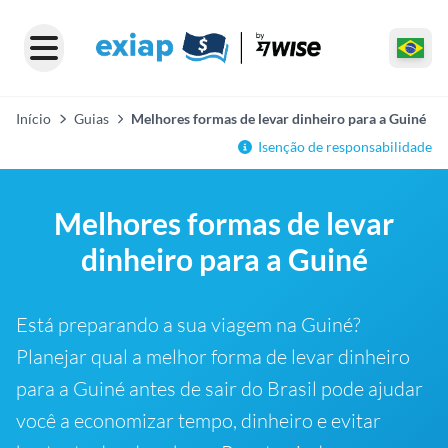
Início
Guias
Melhores formas de levar dinheiro para a Guiné
Isenção de responsabilidade
Melhores formas de levar
dinheiro para a Guiné
Está preparando a sua viagem na Guiné?
Planejar qual a melhor forma de levar dinheiro
para a Guiné antes de sair do Brasil pode ajudar
você a economizar tempo, dinheiro e evitar