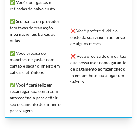
✅ Você quer gastos e
retiradas de baixo custo
✅ Seu banco ou provedor
tem taxas de transação
❌ Você prefere dividir o
internacionais baixas ou
custo da sua viagem ao longo
nulas
de alguns meses
✅ Você precisa de
❌ Você precisa de um cartão
maneiras de gastar com
que possa usar como garantia
cartão e sacar dinheiro em
de pagamento ao fazer check-
caixas eletrônicos
in em um hotel ou alugar um
veículo
✅ Você ficará feliz em
recarregar sua conta com
antecedência para definir
seu orçamento de dinheiro
para viagens