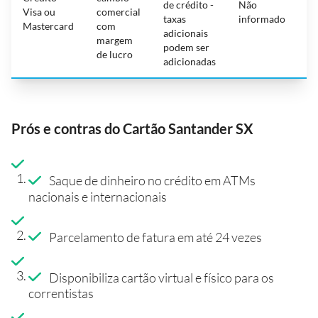
de crédito -
Não
a
Visa ou
comercial
taxas
informado
n
Mastercard
com
adicionais
R
margem
podem ser
c
de lucro
adicionadas
Prós e contras do Cartão Santander SX
Saque de dinheiro no crédito em ATMs
nacionais e internacionais
Parcelamento de fatura em até 24 vezes
Disponibiliza cartão virtual e físico para os
correntistas