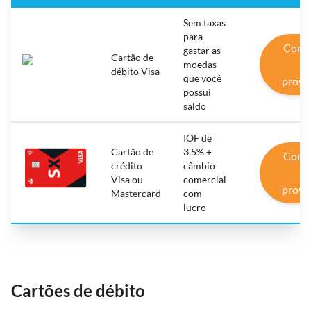
Sem taxas
para
Conh
gastar as
Cartão de
o
moedas
débito Visa
que você
prove
possui
saldo
IOF de
Cartão de
3,5% +
Conh
crédito
câmbio
o
Visa ou
comercial
prove
Mastercard
com
lucro
Cartões de débito