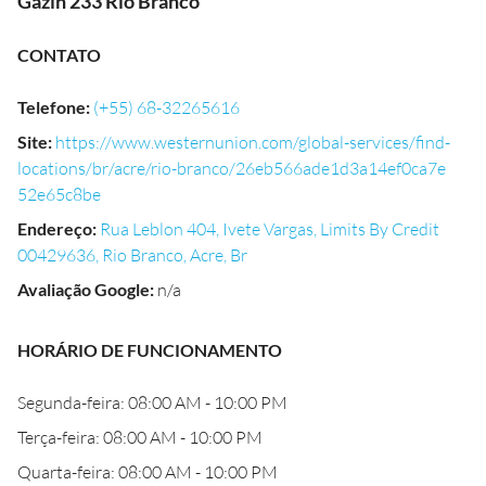
Gazin 233 Rio Branco
CONTATO
Telefone
:
(+55) 68-32265616
Site
:
https://www.westernunion.com/global-services/find-
locations/br/acre/rio-branco/26eb566ade1d3a14ef0ca7e
52e65c8be
Endereço
:
Rua Leblon 404, Ivete Vargas, Limits By Credit
00429636, Rio Branco, Acre, Br
Avaliação Google
:
n/a
HORÁRIO DE FUNCIONAMENTO
Segunda-feira: 08:00 AM - 10:00 PM
Terça-feira: 08:00 AM - 10:00 PM
Quarta-feira: 08:00 AM - 10:00 PM