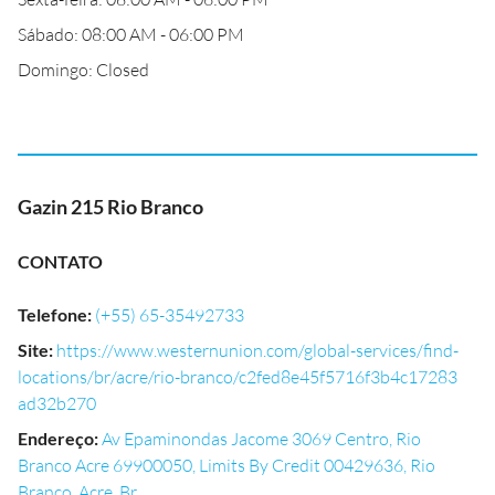
Sábado: 08:00 AM - 06:00 PM
Domingo: Closed
Gazin 215 Rio Branco
CONTATO
Telefone
:
(+55) 65-35492733
Site
:
https://www.westernunion.com/global-services/find-
locations/br/acre/rio-branco/c2fed8e45f5716f3b4c17283
ad32b270
Endereço
:
Av Epaminondas Jacome 3069 Centro, Rio
Branco Acre 69900050, Limits By Credit 00429636, Rio
Branco, Acre, Br