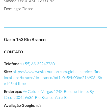
Sábado: 08:00 AM - 06:00 PM
Domingo: Closed
Gazin 153 Rio Branco
CONTATO
Telefone
:
(+55) 68-32247780
Site
:
https://www.westernunion.com/global-services/find-
locations/br/acre/rio-branco/bd1e0e59b00be216906b8b
e1454d1bbe
Endereço
:
Av Getulio Vargas 1248, Bosque, Limits By
Credit 00429636, Rio Branco, Acre, Br
Avaliação Google
:
n/a