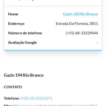
Gazin 160 Rio Branco
Estrada Da Floresta, 3811
(+55) 68-33229044
-
Gazin 194 Rio Branco
CONTATO
Telefone
:
(+55) 68-32392071
Site
:
https://www.westernunion.com/global-services/find-