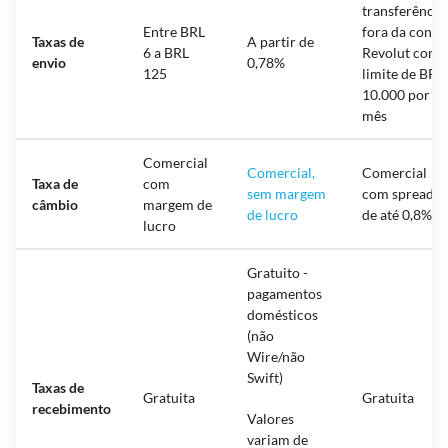
transferência
Entre BRL
fora da conta
Taxas de
A partir de
6 a BRL
Revolut com
envio
0,78%
125
limite de BRL
10.000 por
mês
Comercial
Comercial,
Comercial
Taxa de
com
sem margem
com spread
câmbio
margem de
de lucro
de até 0,8%
lucro
Gratuito -
pagamentos
domésticos
(não
Wire/não
Swift)
Taxas de
Gratuita
Gratuita
recebimento
Valores
variam de