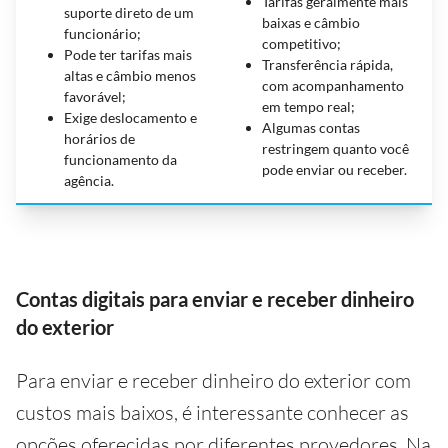
Tarifas geralmente mais
suporte direto de um
baixas e câmbio
funcionário;
competitivo;
Pode ter tarifas mais
Transferência rápida,
altas e câmbio menos
com acompanhamento
favorável;
em tempo real;
Exige deslocamento e
Algumas contas
horários de
restringem quanto você
funcionamento da
pode enviar ou receber.
agência.
Contas digitais para enviar e receber dinheiro
do exterior
Para enviar e receber dinheiro do exterior com
custos mais baixos, é interessante conhecer as
opções oferecidas por diferentes provedores. Na