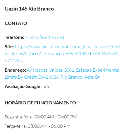
Gazin 145 Rio Branco
CONTATO
Telefone
:
(+55) 68-32261261
Site
:
https://www.westernunion.com/global-services/find-
locations/br/acre/rio-branco/a5f5e9f336e1eaf5ff6c3632c
b7213e4
Endereço
:
Av Nacoes Unidas 3081, Estacao Experimental,
Limits By Credit 00429636, Rio Branco, Acre, Br
Avaliação Google
:
n/a
HORÁRIO DE FUNCIONAMENTO
Segunda-feira: 08:00 AM - 06:00 PM
Terça-feira: 08:00 AM - 06:00 PM