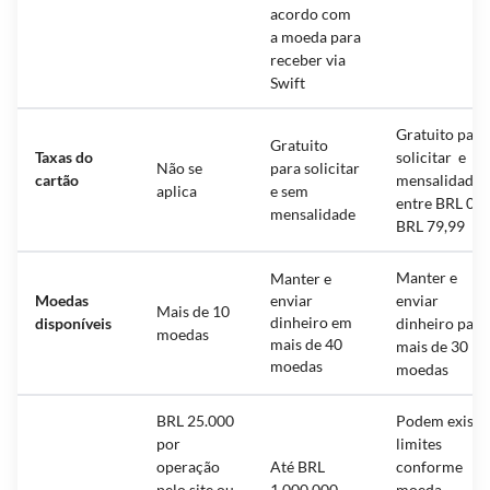
acordo com
a moeda para
receber via
Swift
Gratuito para
Gratuito
Taxas do
solicitar e
Não se
para solicitar
cartão
mensalidade
aplica
e sem
entre BRL 0 a
mensalidade
BRL 79,99
Manter e
Manter e
Moedas
enviar
enviar
Mais de 10
dinheiro em
disponíveis
dinheiro para
moedas
mais de 40
mais de 30
moedas
moedas
BRL 25.000
Podem existir
por
limites
operação
Até BRL
conforme
pelo site ou
1.000.000
moeda,