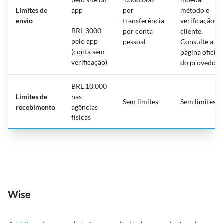
Limites de
app
por
método e
envio
transferência
verificação d
BRL 3000
por conta
cliente.
pelo app
pessoal
Consulte a
(conta sem
página oficial
verificação)
do provedor
BRL 10.000
Limites de
nas
Sem limites
Sem limites
recebimento
agências
físicas
Wise