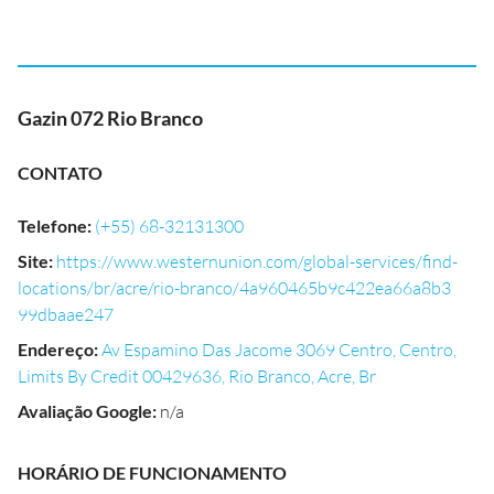
Gazin 072 Rio Branco
CONTATO
Telefone
:
(+55) 68-32131300
Site
:
https://www.westernunion.com/global-services/find-
locations/br/acre/rio-branco/4a960465b9c422ea66a8b3
99dbaae247
Endereço
:
Av Espamino Das Jacome 3069 Centro, Centro,
Limits By Credit 00429636, Rio Branco, Acre, Br
Avaliação Google
:
n/a
HORÁRIO DE FUNCIONAMENTO