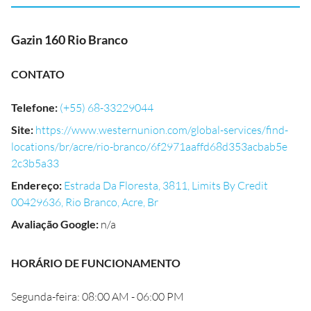
Gazin 160 Rio Branco
CONTATO
Telefone
:
(+55) 68-33229044
Site
:
https://www.westernunion.com/global-services/find-
locations/br/acre/rio-branco/6f2971aaffd68d353acbab5e
2c3b5a33
Endereço
:
Estrada Da Floresta, 3811, Limits By Credit
00429636, Rio Branco, Acre, Br
Avaliação Google
:
n/a
HORÁRIO DE FUNCIONAMENTO
Segunda-feira: 08:00 AM - 06:00 PM