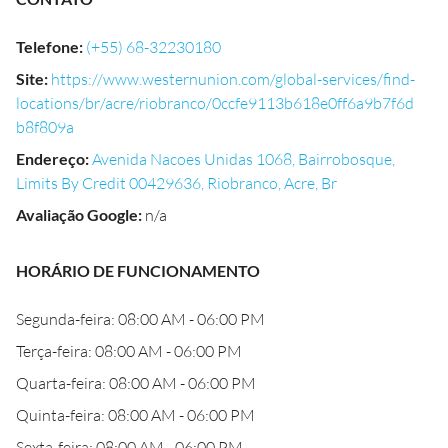
Telefone
:
(+55) 68-32230180
Site
:
https://www.westernunion.com/global-services/find-
locations/br/acre/riobranco/0ccfe9113b618e0ff6a9b7f6d
b8f809a
Endereço
:
Avenida Nacoes Unidas 1068, Bairrobosque,
Limits By Credit 00429636, Riobranco, Acre, Br
Avaliação Google
:
n/a
HORÁRIO DE FUNCIONAMENTO
Segunda-feira: 08:00 AM - 06:00 PM
Terça-feira: 08:00 AM - 06:00 PM
Quarta-feira: 08:00 AM - 06:00 PM
Quinta-feira: 08:00 AM - 06:00 PM
Sexta-feira: 08:00 AM - 06:00 PM