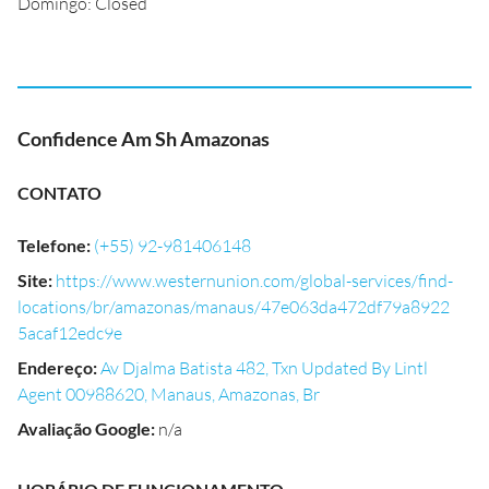
Domingo: Closed
Confidence Am Sh Amazonas
CONTATO
Telefone
:
(+55) 92-981406148
Site
:
https://www.westernunion.com/global-services/find-
locations/br/amazonas/manaus/47e063da472df79a8922
5acaf12edc9e
Endereço
:
Av Djalma Batista 482, Txn Updated By Lintl
Agent 00988620, Manaus, Amazonas, Br
Avaliação Google
:
n/a