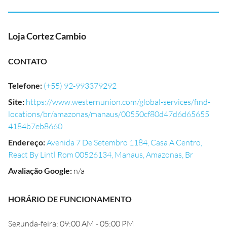
Loja Cortez Cambio
CONTATO
Telefone
:
(+55) 92-993379292
Site
:
https://www.westernunion.com/global-services/find-
locations/br/amazonas/manaus/00550cf80d47d6d65655
4184b7eb8660
Endereço
:
Avenida 7 De Setembro 1184, Casa A Centro,
React By Lintl Rom 00526134, Manaus, Amazonas, Br
Avaliação Google
:
n/a
HORÁRIO DE FUNCIONAMENTO
Segunda-feira: 09:00 AM - 05:00 PM