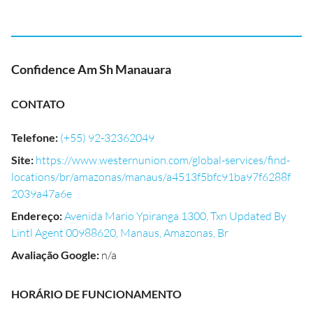
Confidence Am Sh Manauara
CONTATO
Telefone
:
(+55) 92-32362049
Site
:
https://www.westernunion.com/global-services/find-
locations/br/amazonas/manaus/a4513f5bfc91ba97f6288f
2039a47a6e
Endereço
:
Avenida Mario Ypiranga 1300, Txn Updated By
Lintl Agent 00988620, Manaus, Amazonas, Br
Avaliação Google
:
n/a
HORÁRIO DE FUNCIONAMENTO