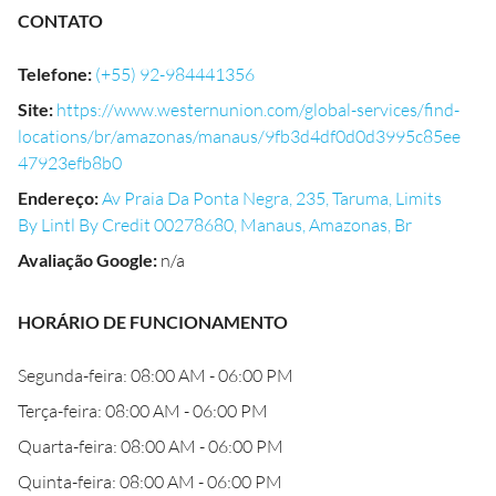
CONTATO
Telefone
:
(+55) 92-984441356
Site
:
https://www.westernunion.com/global-services/find-
locations/br/amazonas/manaus/9fb3d4df0d0d3995c85ee
47923efb8b0
Endereço
:
Av Praia Da Ponta Negra, 235, Taruma, Limits
By Lintl By Credit 00278680, Manaus, Amazonas, Br
Avaliação Google
:
n/a
HORÁRIO DE FUNCIONAMENTO
Segunda-feira: 08:00 AM - 06:00 PM
Terça-feira: 08:00 AM - 06:00 PM
Quarta-feira: 08:00 AM - 06:00 PM
Quinta-feira: 08:00 AM - 06:00 PM