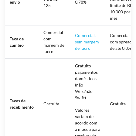
envio
0,78%
125
limite de BRL
10.000 por
mês
Comercial
Comercial,
Comercial
Taxa de
com
sem margem
com spread
câmbio
margem de
de lucro
de até 0,8%
lucro
Gratuito -
pagamentos
domésticos
(não
Wire/não
Swift)
Taxas de
Gratuita
Gratuita
recebimento
Valores
variam de
acordo com
a moeda para
receber via