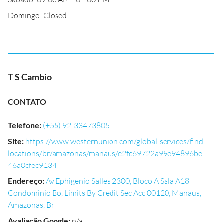
Domingo: Closed
T S Cambio
CONTATO
Telefone
:
(+55) 92-33473805
Site
:
https://www.westernunion.com/global-services/find-
locations/br/amazonas/manaus/e2fc69722a99e94896be
46a0cfec9134
Endereço
:
Av Ephigenio Salles 2300, Bloco A Sala A18
Condominio Bo, Limits By Credit Sec Acc 00120, Manaus,
Amazonas, Br
Avaliação Google
:
n/a