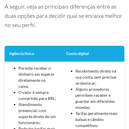
A seguir, veja as principais diferenças entre as
duas opções para decidir qual se encaixa melhor
no seu perfil.
Agência física
Conta digital
Permite receber o
Recebimento direto na
dinheiro em espécie
sua conta, sem precisar
diretamente no
se deslocar;
caixa;
Alguns provedores
O valor é sempre
permitem receber e
convertido para BRL;
guardar em diferentes
Atendimento
moedas;
presencial, com
Tarifas geralmente mais
suporte direto de um
baixas e câmbio
funcionário;
competitivo;
Pode ter tarifas mais