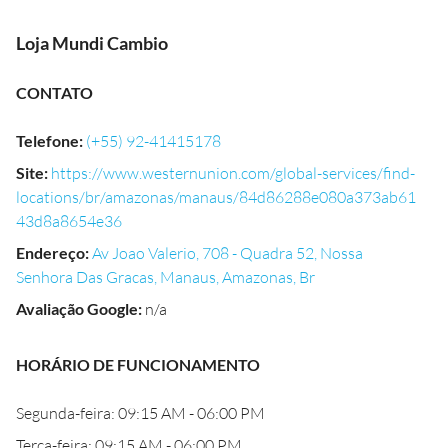
Loja Mundi Cambio
CONTATO
Telefone
:
(+55) 92-41415178
Site
:
https://www.westernunion.com/global-services/find-
locations/br/amazonas/manaus/84d86288e080a373ab61
43d8a8654e36
Endereço
:
Av Joao Valerio, 708 - Quadra 52, Nossa
Senhora Das Gracas, Manaus, Amazonas, Br
Avaliação Google
:
n/a
HORÁRIO DE FUNCIONAMENTO
Segunda-feira: 09:15 AM - 06:00 PM
Terça-feira: 09:15 AM - 06:00 PM