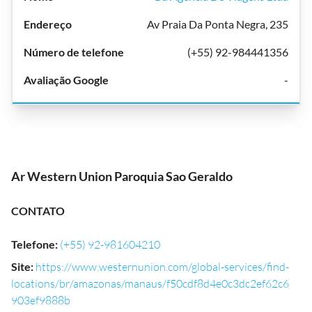
Av Praia Da Ponta Negra, 235
(+55) 92-984441356
-
Ar Western Union Paroquia Sao Geraldo
CONTATO
Telefone
:
(+55) 92-981604210
Site
:
https://www.westernunion.com/global-services/find-
locations/br/amazonas/manaus/f50cdf8d4e0c3dc2ef62c6
903ef9888b