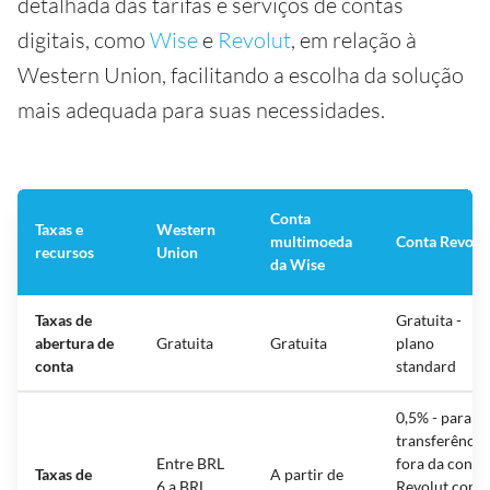
detalhada das tarifas e serviços de contas
digitais, como
Wise
e
Revolut
, em relação à
Western Union, facilitando a escolha da solução
mais adequada para suas necessidades.
Conta
Taxas e
Western
multimoeda
Conta Revolu
recursos
Union
da Wise
Taxas de
Gratuita -
abertura de
Gratuita
Gratuita
plano
conta
standard
0,5% - para
transferência
Entre BRL
fora da conta
Taxas de
A partir de
6 a BRL
Revolut com