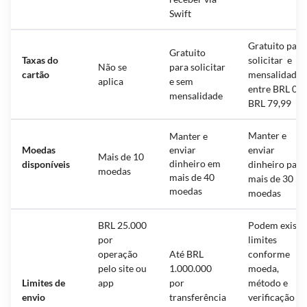
Swift
Gratuito para
Gratuito
Taxas do
solicitar e
Não se
para solicitar
cartão
mensalidade
aplica
e sem
entre BRL 0 a
mensalidade
BRL 79,99
Manter e
Manter e
Moedas
enviar
enviar
Mais de 10
dinheiro em
disponíveis
dinheiro para
moedas
mais de 40
mais de 30
moedas
moedas
BRL 25.000
Podem existir
por
limites
operação
Até BRL
conforme
pelo site ou
1.000.000
moeda,
Limites de
app
por
método e
envio
transferência
verificação d