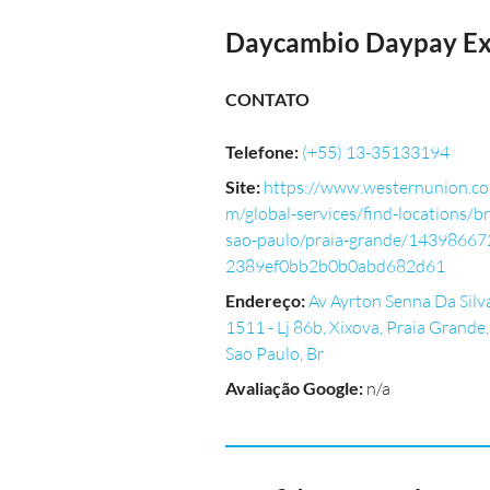
Daycambio Daypay Ex
CONTATO
Telefone
:
(+55) 13-35133194
Site
:
https://www.westernunion.co
m/global-services/find-locations/br
sao-paulo/praia-grande/14398667
2389ef0bb2b0b0abd682d61
Endereço
:
Av Ayrton Senna Da Silv
1511 - Lj 86b, Xixova, Praia Grande,
Sao Paulo, Br
Avaliação Google
:
n/a