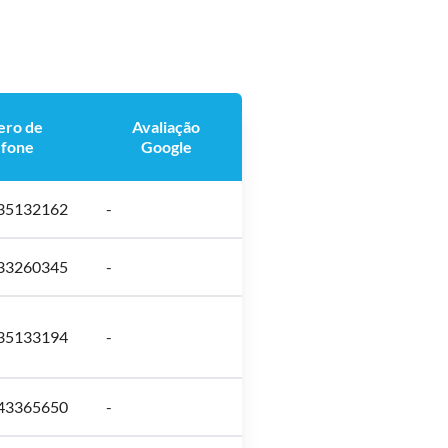
ro de
Avaliação
efone
Google
-35132162
-
-33260345
-
-35133194
-
-43365650
-