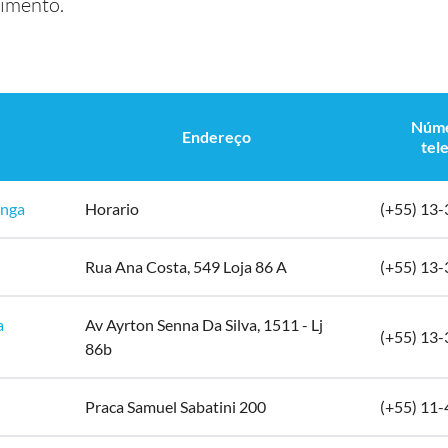
dimento.
Núme
Endereço
tel
anga
Horario
(+55) 13
Rua Ana Costa, 549 Loja 86 A
(+55) 13
a
Av Ayrton Senna Da Silva, 1511 - Lj
(+55) 13
86b
Praca Samuel Sabatini 200
(+55) 11