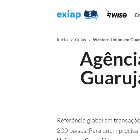
En
Início
Guias
Western Union em Guaruj
Agênci
Guarujá
Referência global em transaçõe
200 países. Para quem precisa 