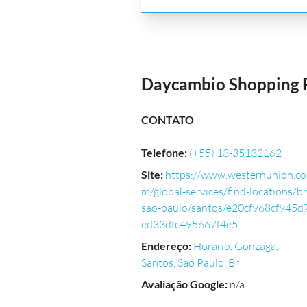
Daycambio Shopping P
CONTATO
Telefone
:
(+55) 13-35132162
Site
:
https://www.westernunion.co
m/global-services/find-locations/br
sao-paulo/santos/e20cf968cf945d
ed33dfc495667f4e5
Endereço
:
Horario, Gonzaga,
Santos, Sao Paulo, Br
Avaliação Google
:
n/a