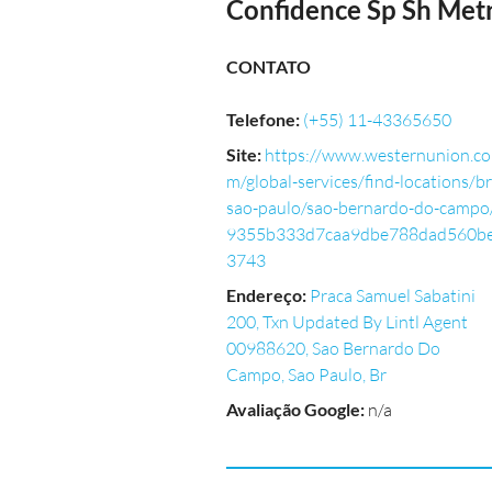
Confidence Sp Sh Met
CONTATO
Telefone
:
(+55) 11-43365650
Site
:
https://www.westernunion.co
m/global-services/find-locations/br
sao-paulo/sao-bernardo-do-campo
9355b333d7caa9dbe788dad560b
3743
Endereço
:
Praca Samuel Sabatini
200, Txn Updated By Lintl Agent
00988620, Sao Bernardo Do
Campo, Sao Paulo, Br
Avaliação Google
:
n/a