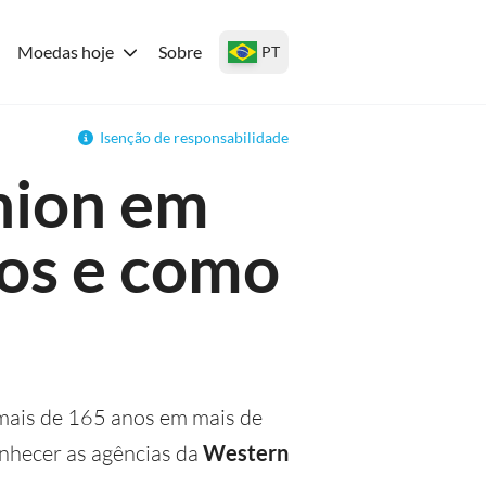
Moedas hoje
Sobre
PT
Isenção de responsabilidade
nion em
ios e como
 mais de 165 anos em mais de
onhecer as agências da
Western