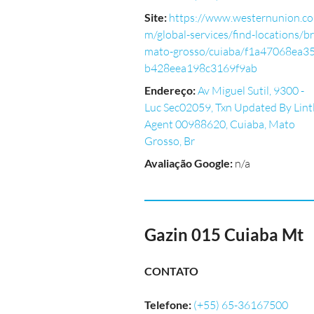
Site
:
https://www.westernunion.co
m/global-services/find-locations/br
mato-grosso/cuiaba/f1a47068ea35
b428eea198c3169f9ab
Endereço
:
Av Miguel Sutil, 9300 -
Luc Sec02059, Txn Updated By Lint
Agent 00988620, Cuiaba, Mato
Grosso, Br
Avaliação Google
:
n/a
Gazin 015 Cuiaba Mt
CONTATO
Telefone
:
(+55) 65-36167500