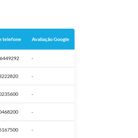
 telefone
Avaliação Google
06449292
-
33222820
-
30235600
-
30468200
-
36167500
-