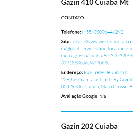
Gazin 410 Cuiaba Mt
CONTATO
Telefone
:
(+55) 08006449292
Site
:
https://www.westernunion.co
m/global-services/find-locations/br
mato-grosso/cuiaba/5ec3f3c32f99
3771888edaef677bb8c
Endereço
:
Rua Treze De Junho N
229, Centro-norte, Limits By Credit
00429636, Cuiaba, Mato Grosso, B
Avaliação Google
:
n/a
Gazin 202 Cuiaba