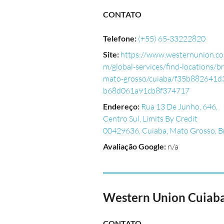
CONTATO
Telefone
:
(+55) 65-33222820
Site
:
https://www.westernunion.co
m/global-services/find-locations/br
mato-grosso/cuiaba/f35b882641d
b68d061a91cb8f374717
Endereço
:
Rua 13 De Junho, 646,
Centro Sul, Limits By Credit
00429636, Cuiaba, Mato Grosso, B
Avaliação Google
:
n/a
Western Union Cuiab
CONTATO