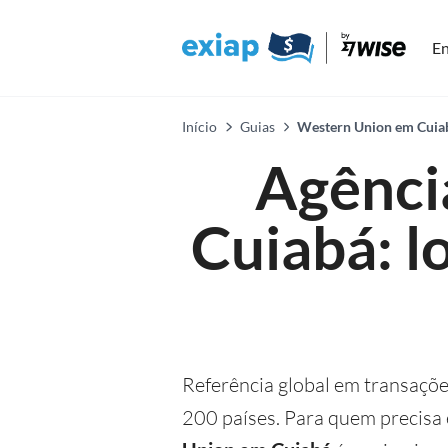
En
Início
Guias
Western Union em Cuiabá
Agênci
Cuiabá: l
Referência global em transaçõe
200 países. Para quem precisa 