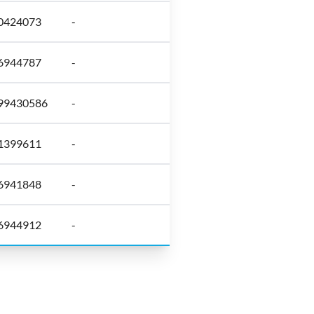
40424073
-
36944787
-
999430586
-
21399611
-
36941848
-
36944912
-