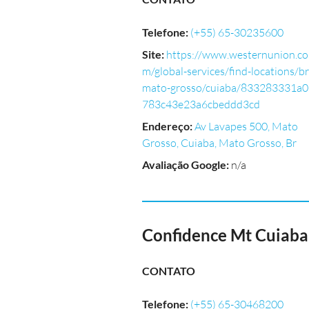
Telefone
:
(+55) 65-30235600
Site
:
https://www.westernunion.co
m/global-services/find-locations/br
mato-grosso/cuiaba/833283331a0
783c43e23a6cbeddd3cd
Endereço
:
Av Lavapes 500, Mato
Grosso, Cuiaba, Mato Grosso, Br
Avaliação Google
:
n/a
Confidence Mt Cuiaba
CONTATO
Telefone
:
(+55) 65-30468200