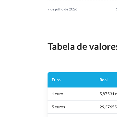
7 de julho de 2026
Tabela de valore
Euro
Real
1 euro
5,87531 r
5 euros
29,37655 