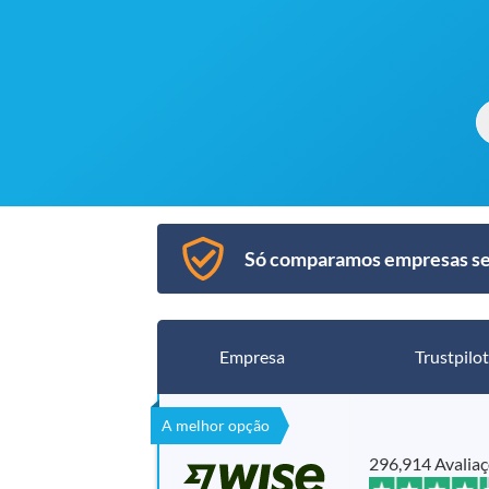
Só comparamos empresas segu
Empresa
Trustpilot
A melhor opção
296,914 Avalia