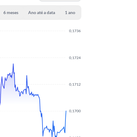
6 meses
Ano até a data
1 ano
0,1736
0,1724
0,1712
0,1700