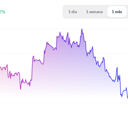
07%
1 dia
1 semana
1 mês