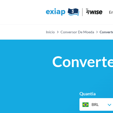
En
Início
Conversor De Moeda
Converte
Converte
Quantia
BRL