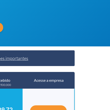
es importantes
cebido
Acesse a empresa
R$500,000
29.72