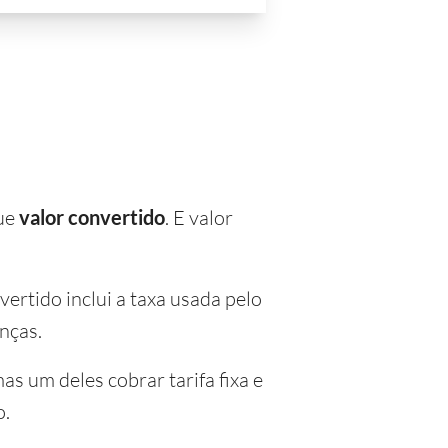
que
valor convertido
. E valor
ertido inclui a taxa usada pelo
nças.
as um deles cobrar tarifa fixa e
o.