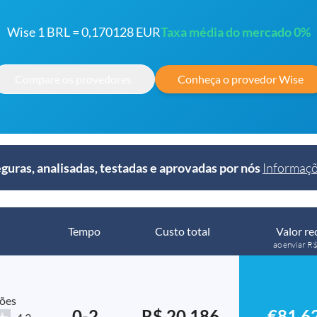
Wise 1 BRL = 0,170128 EUR
Taxa média do mercado 0%
Compare os provedores
Conheça o provedor Wise
ras, analisadas, testadas e aprovadas por nós
Informaçõ
Tempo
Custo total
Valor re
ao enviar 
ções
0-2
R$ 20,186.
€81,6