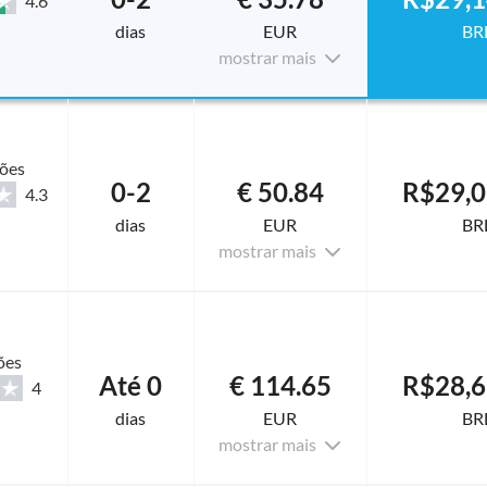
4.6
dias
EUR
BR
mostrar mais
ções
0-2
€ 50.84
R$29,0
4.3
dias
EUR
BR
mostrar mais
ões
Até 0
€ 114.65
R$28,6
4
dias
EUR
BR
mostrar mais