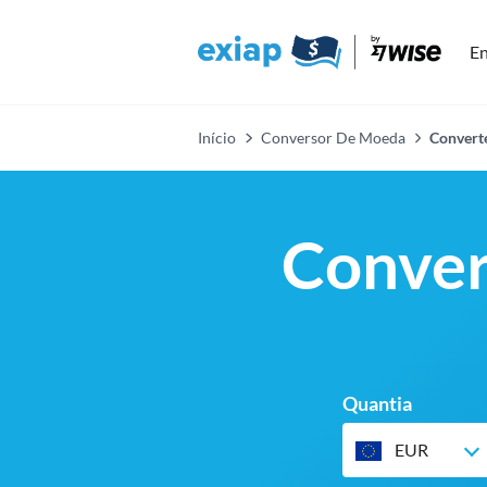
En
Início
Conversor De Moeda
Converte
Conver
Quantia
EUR