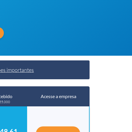
es importantes
cebido
Acesse a empresa
 €5,000
48.61