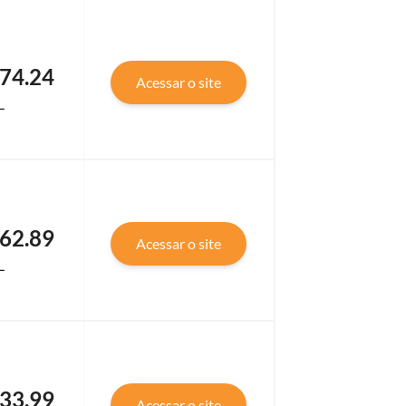
74.24
Acessar o site
L
62.89
Acessar o site
L
33.99
Acessar o site