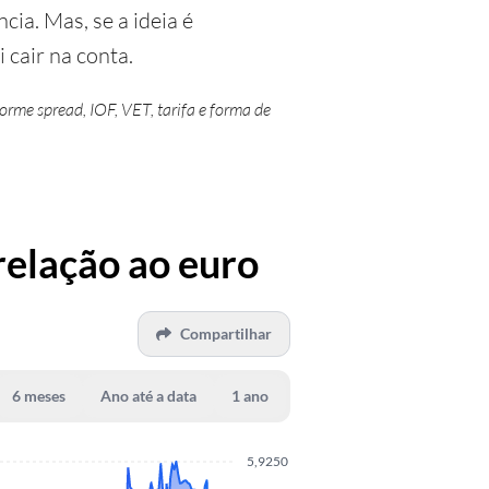
ia. Mas, se a ideia é
 cair na conta.
rme spread, IOF, VET, tarifa e forma de
relação ao euro
Compartilhar
6 meses
Ano até a data
1 ano
5,9250