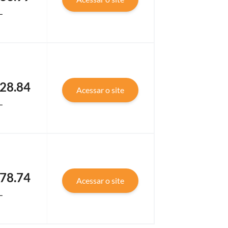
L
28.84
Acessar o site
L
78.74
Acessar o site
L