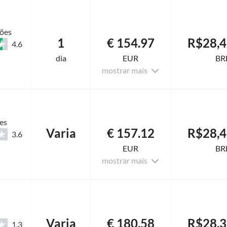
ções
1
€ 154.97
R$28,4
4.6
dia
EUR
BR
mostrar mais
es
Varia
€ 157.12
R$28,4
3.6
EUR
BR
mostrar mais
Varia
€ 180.58
R$28,3
1.3