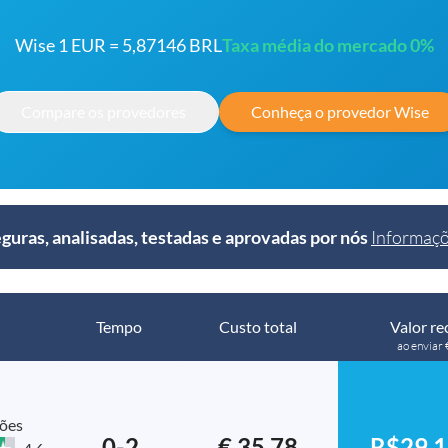
Wise 1 EUR = 5,87146 BRL
Taxa média do mercado 0%
Compare os provedores
Conheça o provedor Wise
ras, analisadas, testadas e aprovadas por nós
Informaçõ
Tempo
Custo total
Valor re
ao enviar
ções
0-2
€ 35.78
R$29,1