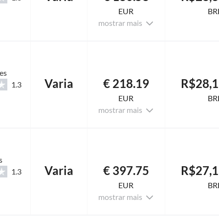
EUR
BR
mostrar mais
es
Varia
€ 218.19
R$28,1
1.3
EUR
BR
mostrar mais
s
Varia
€ 397.75
R$27,1
1.3
EUR
BR
mostrar mais