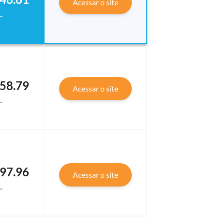
Acessar o site
L
58.79
Acessar o site
L
97.96
Acessar o site
L