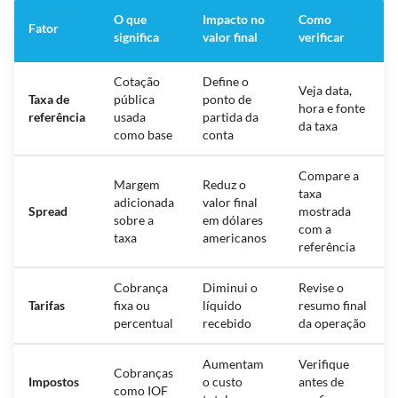
O que
Impacto no
Como
Fator
significa
valor final
verificar
Cotação
Define o
Veja data,
Taxa de
pública
ponto de
hora e fonte
referência
usada
partida da
da taxa
como base
conta
Compare a
Margem
Reduz o
taxa
adicionada
valor final
Spread
mostrada
sobre a
em dólares
com a
taxa
americanos
referência
Cobrança
Diminui o
Revise o
Tarifas
fixa ou
líquido
resumo final
percentual
recebido
da operação
Aumentam
Verifique
Cobranças
Impostos
o custo
antes de
como IOF