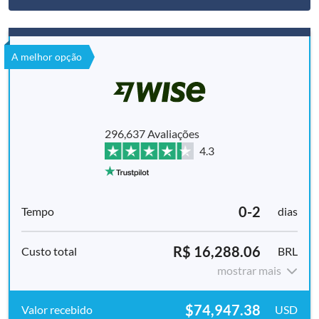
A melhor opção
296,637 Avaliações
4.3
0-2
dias
R$ 16,288.06
BRL
mostrar mais
$74,947.38
USD