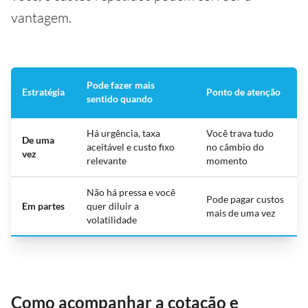
vantagem.
Pode fazer mais
Estratégia
Ponto de atenção
sentido quando
Há urgência, taxa
Você trava tudo
De uma
aceitável e custo fixo
no câmbio do
vez
relevante
momento
Não há pressa e você
Pode pagar custos
Em partes
quer diluir a
mais de uma vez
volatilidade
Como acompanhar a cotação e