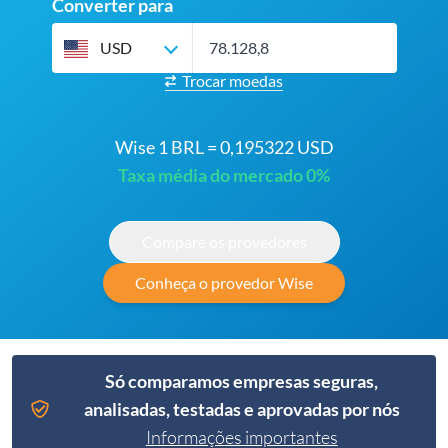
Converter para
USD
Trocar moedas
Wise 1 BRL = 0,195322 USD
Taxa média do mercado 0%
Compare os provedores
Conheça o provedor Wise
Só comparamos empresas seguras,
analisadas, testadas e aprovadas por nós
Informações importantes