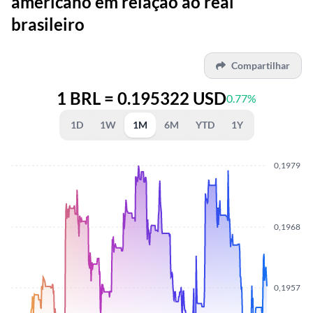
americano em relação ao real
brasileiro
Compartilhar
1 BRL = 0.195322 USD
0.77%
1D
1W
1M
6M
YTD
1Y
0,1979
0,1968
0,1957