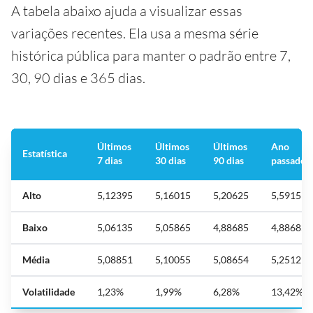
A tabela abaixo ajuda a visualizar essas
variações recentes. Ela usa a mesma série
histórica pública para manter o padrão entre 7,
30, 90 dias e 365 dias.
Últimos
Últimos
Últimos
Ano
Estatística
7 dias
30 dias
90 dias
passado
Alto
5,12395
5,16015
5,20625
5,5915
Baixo
5,06135
5,05865
4,88685
4,88685
Média
5,08851
5,10055
5,08654
5,25129
Volatilidade
1,23%
1,99%
6,28%
13,42%