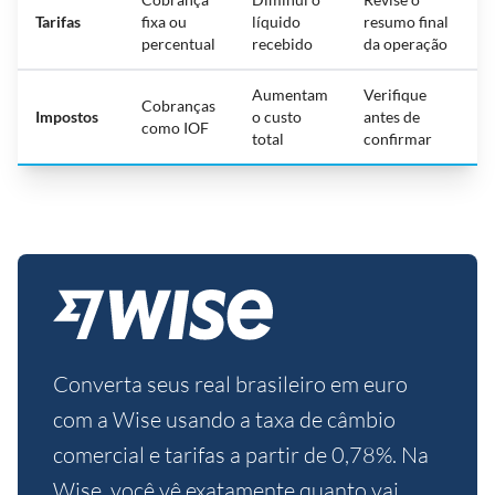
Tarifas
fixa ou
líquido
resumo final
percentual
recebido
da operação
Aumentam
Verifique
Cobranças
Impostos
o custo
antes de
como IOF
total
confirmar
Converta seus real brasileiro em euro
com a Wise usando a taxa de câmbio
comercial e tarifas a partir de 0,78%. Na
Wise, você vê exatamente quanto vai