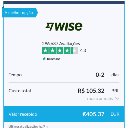
A melhor opção
296,637 Avaliações
4.3
0-2
dias
R$ 105.32
BRL
mostrar mais
€405.37
EUR
Última atualização:
há 7 h