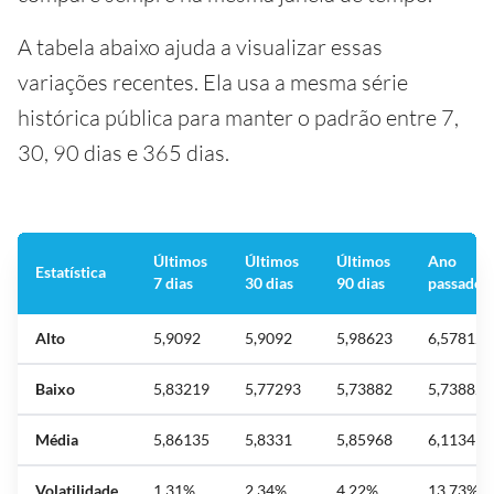
A tabela abaixo ajuda a visualizar essas
variações recentes. Ela usa a mesma série
histórica pública para manter o padrão entre 7,
30, 90 dias e 365 dias.
Últimos
Últimos
Últimos
Ano
Estatística
7 dias
30 dias
90 dias
passado
Alto
5,9092
5,9092
5,98623
6,57812
Baixo
5,83219
5,77293
5,73882
5,73882
Média
5,86135
5,8331
5,85968
6,1134
Volatilidade
1,31%
2,34%
4,22%
13,73%