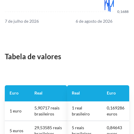
0,1688
7 de julho de 2026
6 de agosto de 2026
Tabela de valores
Euro
Real
Real
Euro
5,90717 reais
1 real
0,169286
1 euro
brasileiros
brasileiro
euros
29,53585 reais
5 reais
0,84643
5 euros
brasileiros
brasileiros
euros