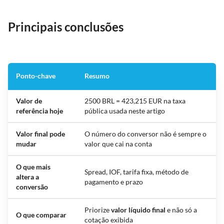
Principais conclusões
Ponto-chave
Resumo
Valor de
2500 BRL = 423,215 EUR na taxa
referência hoje
pública usada neste artigo
Valor final pode
O número do conversor não é sempre o
mudar
valor que cai na conta
O que mais
Spread, IOF, tarifa fixa, método de
altera a
pagamento e prazo
conversão
Priorize
valor líquido final
e não só a
O que comparar
cotação exibida