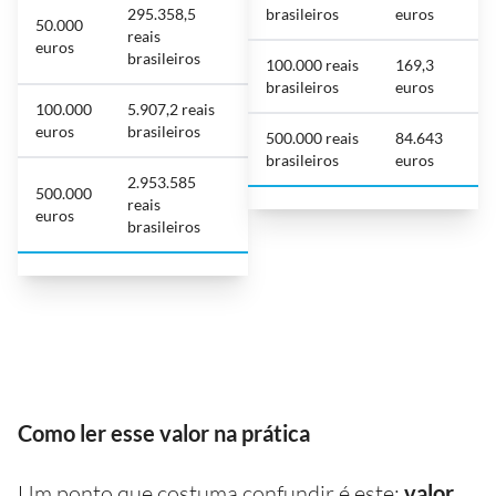
295.358,5
brasileiros
euros
50.000
reais
euros
brasileiros
100.000 reais
169,3
brasileiros
euros
100.000
5.907,2 reais
euros
brasileiros
500.000 reais
84.643
brasileiros
euros
2.953.585
500.000
reais
euros
brasileiros
Como ler esse valor na prática
Um ponto que costuma confundir é este:
valor