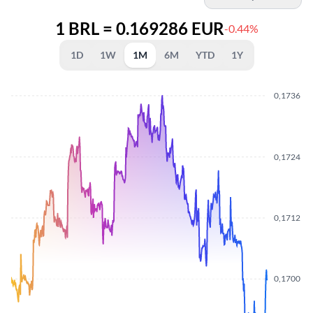
1 BRL = 0.169286 EUR
-0.44%
1D
1W
1M
6M
YTD
1Y
0,1736
0,1724
0,1712
0,1700