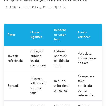
comparar a operação completa.
Impacto
O que
Como
Fator
no valor
significa
verificar
final
Cotação
Define o
Veja data,
Taxa de
pública
ponto de
hora e fonte
referência
usada
partida da
da taxa
como base
conta
Compare a
Margem
Reduz o
taxa
adicionada
Spread
valor final
mostrada
sobre a
em euros
com a
taxa
referência
Cobrança
Diminui o
Revise o